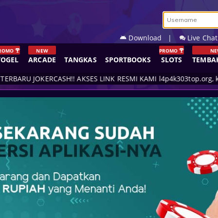
Download |
Live Ch
ROMO
NEW
PROMO
NE
TOGEL
ARCADE
TANGKAS
SPORTBOOKS
SLOTS
TEMBA
RU JOKERCASH!! AKSES LINK RESMI KAMI l4p4k303top.org, kio