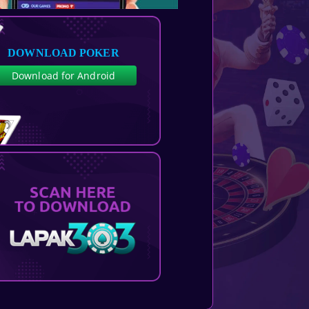
DOWNLOAD POKER
Download for Android