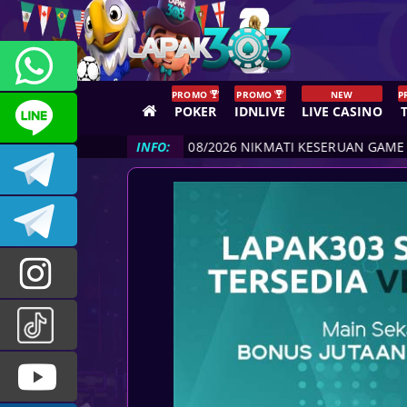
+6281292409860
PROMO
PROMO
NEW
P
POKER
IDNLIVE
LIVE CASINO
CSLAPAK303
INFO:
07/08/2026
NIKMATI KESERUAN GAME TERBA
LAPAK303OFFICIAL
LAPAK303_OFFICIAL
lapak.update303
@lapak303ofc
LAPAK303.OFFICIAL