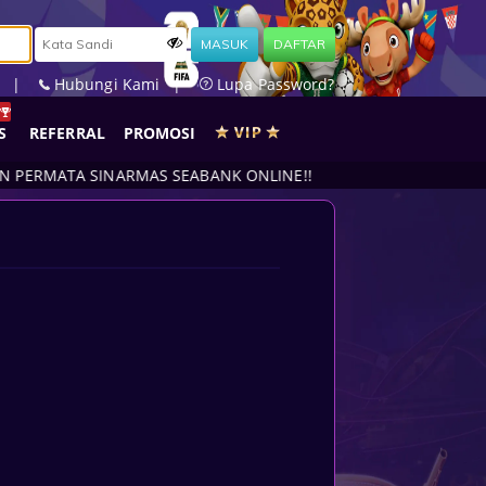
MASUK
at |
Hubungi Kami |
Lupa Password?
O
S
REFERRAL
PROMOSI
 PERMATA SINARMAS SEABANK ONLINE!!